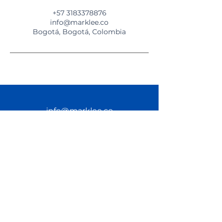
+57 3183378876
info@marklee.co
Bogotá, Bogotá, Colombia
info@marklee.co
Tel:
+57 318 337 88 76