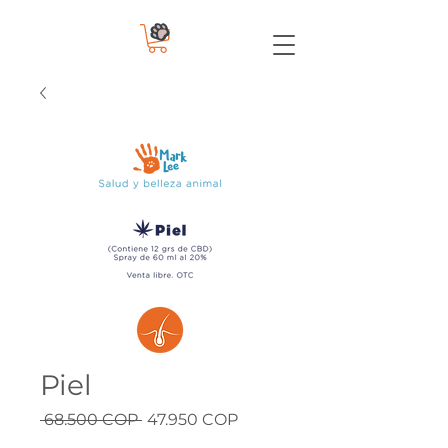
Piel
Precio
Precio
 68.500 COP 
47.950 COP
de