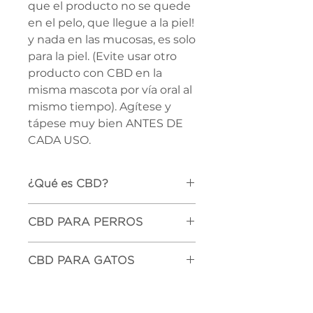
que el producto no se quede
en el pelo, que llegue a la piel!
y nada en las mucosas, es solo
para la piel. (Evite usar otro
producto con CBD en la
misma mascota por vía oral al
mismo tiempo). Agítese y
tápese muy bien ANTES DE
CADA USO.
¿Qué es CBD?
Cannabidiol o simplemente CBD
CBD PARA PERROS
es una tintura natural o extracto
concentrado de las plantas de
La administración de CBD
cannabis. Tiene un alto nivel de
CBD PARA GATOS
o cannabidiol influye en diversas
cannabinoides y poco o nada THC.
áreas de la salud del animal, como
Estos aceites se fabrican a
CBD para gatos
por ejemplo su memoria,
menudo utilizando disolventes
El sistema
El CBD también puede ser de
sensación de dolor, apetito o