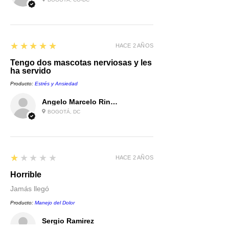
5
★★★★★
HACE 2 AÑOS
Tengo dos mascotas nerviosas y les
ha servido
Producto:
Estrés y Ansiedad
Angelo Marcelo Rincón Castro
BOGOTÁ, DC
1
★★★★★
HACE 2 AÑOS
Horrible
Jamás llegó
Producto:
Manejo del Dolor
Sergio Ramirez