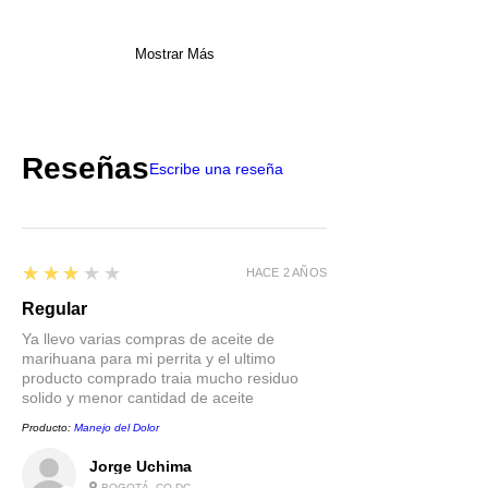
Mostrar Más
Reseñas
Escribe una reseña
3
★★★★★
HACE 2 AÑOS
Regular
Ya llevo varias compras de aceite de
marihuana para mi perrita y el ultimo
producto comprado traia mucho residuo
solido y menor cantidad de aceite
Producto:
Manejo del Dolor
Jorge Uchima
BOGOTÁ, CO-DC