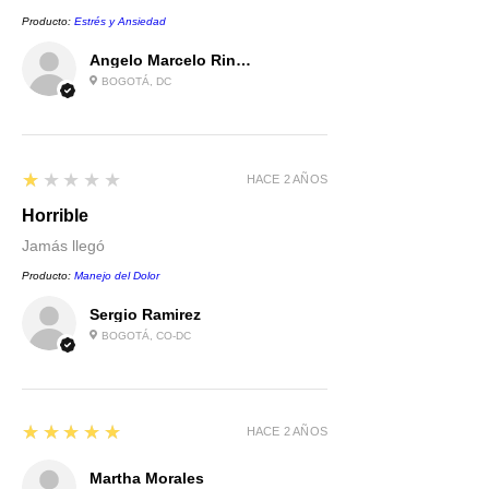
Producto:
Estrés y Ansiedad
Angelo Marcelo Rincón Castro
BOGOTÁ, DC
1
★★★★★
HACE 2 AÑOS
Horrible
Jamás llegó
Producto:
Manejo del Dolor
Sergio Ramirez
BOGOTÁ, CO-DC
5
★★★★★
HACE 2 AÑOS
Martha Morales