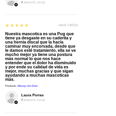
BOGOTÁ, CO-DC
5
★★★★★
HACE 3 AÑOS
Nuestra mascotica es una Pug que
tiene ya desgaste en su caderita y
una hernia discal que la hacía
caminar muy encorvada, desde que
le damos esté tratamiento, ella se ve
mucho mejor ya tiene una postura
más normal lo que nos hace
entender que el dolor ha disminuido
y por ende su calidad de vida es
mejor, muchas gracias y que sigan
ayudando a muchas mascoticas
más.
Producto:
Manejo del Dolor
Laura Porras
BOGOTÁ, CO-DC