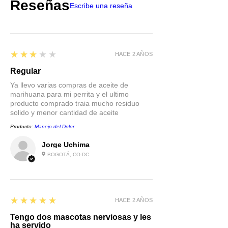
Reseñas
Escribe una reseña
3
★★★★★
HACE 2 AÑOS
Regular
Ya llevo varias compras de aceite de
marihuana para mi perrita y el ultimo
producto comprado traia mucho residuo
solido y menor cantidad de aceite
Producto:
Manejo del Dolor
Jorge Uchima
BOGOTÁ, CO-DC
5
★★★★★
HACE 2 AÑOS
Tengo dos mascotas nerviosas y les
ha servido