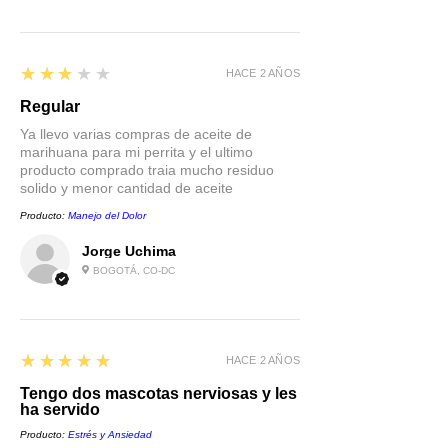
3
★★★★★
HACE 2 AÑOS
Regular
Ya llevo varias compras de aceite de
marihuana para mi perrita y el ultimo
producto comprado traia mucho residuo
solido y menor cantidad de aceite
Producto:
Manejo del Dolor
Jorge Uchima
BOGOTÁ, CO-DC
5
★★★★★
HACE 2 AÑOS
Tengo dos mascotas nerviosas y les
ha servido
Producto:
Estrés y Ansiedad