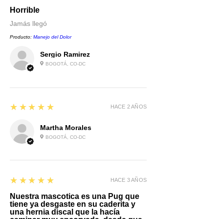
Horrible
Jamás llegó
Producto:
Manejo del Dolor
Sergio Ramirez
BOGOTÁ, CO-DC
5
★★★★★
HACE 2 AÑOS
Martha Morales
BOGOTÁ, CO-DC
5
★★★★★
HACE 3 AÑOS
Nuestra mascotica es una Pug que
tiene ya desgaste en su caderita y
una hernia discal que la hacía