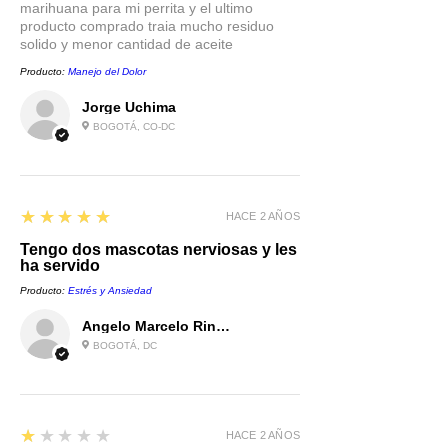
marihuana para mi perrita y el ultimo
producto comprado traia mucho residuo
solido y menor cantidad de aceite
Producto:
Manejo del Dolor
Jorge Uchima
BOGOTÁ, CO-DC
5
★★★★★
HACE 2 AÑOS
Tengo dos mascotas nerviosas y les
ha servido
Producto:
Estrés y Ansiedad
Angelo Marcelo Rincón Castro
BOGOTÁ, DC
1
★★★★★
HACE 2 AÑOS