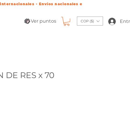
 internacionales - Envíos nacionales e
Ver puntos
Entr
COP ($)
 DE RES x 70
o