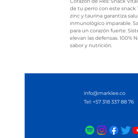
Corazón de Res: Snack Vital 
de tu perro con este snack 
zinc y taurina garantiza sal
inmunológico imparable. ​Sa
para un corazón fuerte. ​Si
elevan las defensas. ​100% N
sabor y nutrición.
info@marklee.co
Tel: +57 318 337 88 76