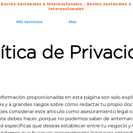
 Envíos nacionales e internacionales - Envíos nacionales e
internacionales
Mis servicios
Más
ítica de Privac
información proporcionadas en esta página son solo expl
es y a grandes rasgos sobre cómo redactar tu propio do
ebes considerar este artículo como asesoramiento legal
nte debes hacer, porque no podemos saber de antemano
ad específicas que deseas establecer entre tu negocio y 
mendamos que busques asesoramiento legal para entende