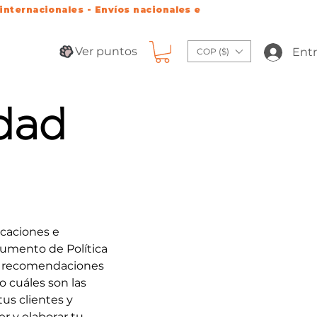
 internacionales - Envíos nacionales e
Ver puntos
Entr
COP ($)
idad
icaciones e
cumento de Política
 o recomendaciones
 cuáles son las
tus clientes y
r y elaborar tu