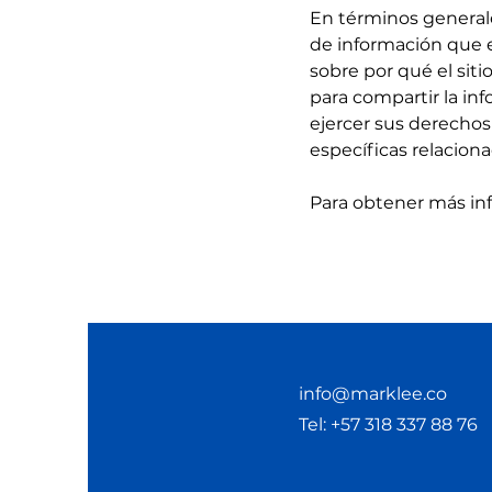
En términos generales
de información que el
sobre por qué el siti
para compartir la in
ejercer sus derechos 
específicas relacion
Para obtener más inf
info@marklee.co
Tel: +57 318 337 88 76