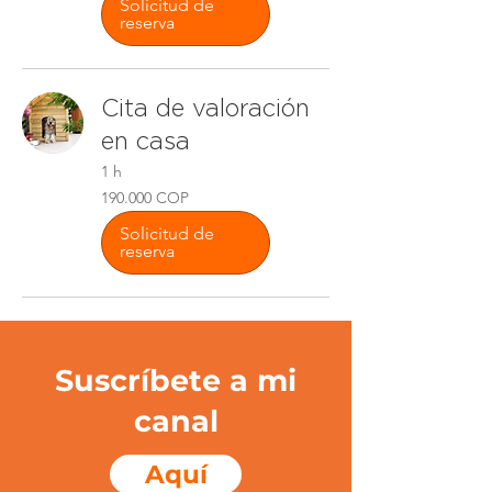
o
Solicitud de
reserva
Cita de valoración
en casa
1 h
190.000
190.000 COP
pesos
colombianos
Solicitud de
reserva
Suscríbete a mi
canal
Aquí